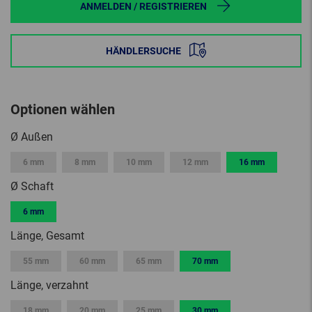
ANMELDEN / REGISTRIEREN
HÄNDLERSUCHE
Optionen wählen
Ø Außen
6 mm
8 mm
10 mm
12 mm
16 mm
Ø Schaft
6 mm
Länge, Gesamt
55 mm
60 mm
65 mm
70 mm
Länge, verzahnt
18 mm
20 mm
25 mm
30 mm