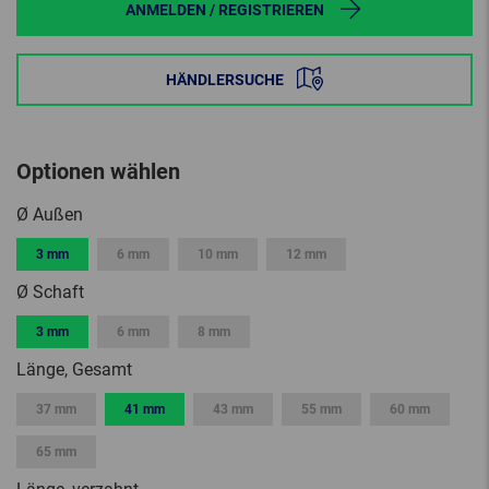
ANMELDEN / REGISTRIEREN
HÄNDLERSUCHE
Optionen wählen
Ø Außen
3 mm
6 mm
10 mm
12 mm
Ø Schaft
3 mm
6 mm
8 mm
Länge, Gesamt
37 mm
41 mm
43 mm
55 mm
60 mm
65 mm