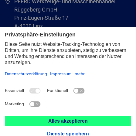
PFERD Werkzeuge- und Maschinenhandel
Rüggeberg GmbH
Prinz-Eugen-Straße 17
A-4020 Linz
Austria/Österreich
+43 (732) 79 64 11-0
info@pferd-rueggeberg.at
Impressum
Datenschutz
AVB
© 2026 PFERD Werkzeuge- und Maschinenhandel Rüggeberg GmbH