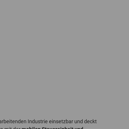
POLAND
SPAIN
SWEDEN
SWITZERLAND
TURKEY
UNITED
KINGDOM
ASIA/PACIFIC
AFRICA
AUSTRALIA
SOUTH
AFRICA
arbeitenden Industrie einsetzbar und deckt