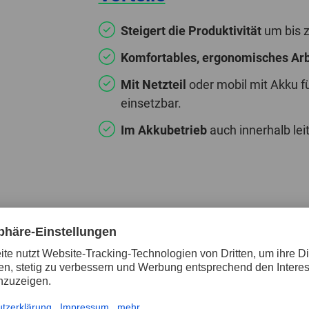
Steigert die Produktivität
um bis z
Komfortables, ergonomisches Arb
Mit Netzteil
oder mobil mit Akku fü
einsetzbar.
Im Akkubetrieb
auch innerhalb leit