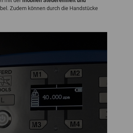
on mit der
mobilen Steuereinheit und
xibel. Zudem können durch die Handstücke
GLOBAL
INTERNATIONAL
-
ENGLISH
INTERNATIONAL
-
ESPAÑOL