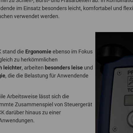
 hin zu Schleif-, Bürst- und Fräsarbeiten ab. In Kombinati
ndende im Einsatz besonders leicht, komfortabel und fle
anchen verwendet werden.
K stand die
Ergonomie
ebenso im Fokus
rgleich zu herkömmlichen
h leichter
, arbeiten
besonders leise
und
gie
, die die Belastung für Anwendende
le Arbeitsweise lässt sich die
estimmte Zusammenspiel von Steuergerät
 darüber hinaus zu einer
le Anwendungen.