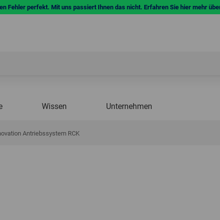
n Fehler perfekt. Mit uns passiert Ihnen das nicht. Erfahren Sie hier mehr übe
e
Wissen
Unternehmen
novation Antriebssystem RCK