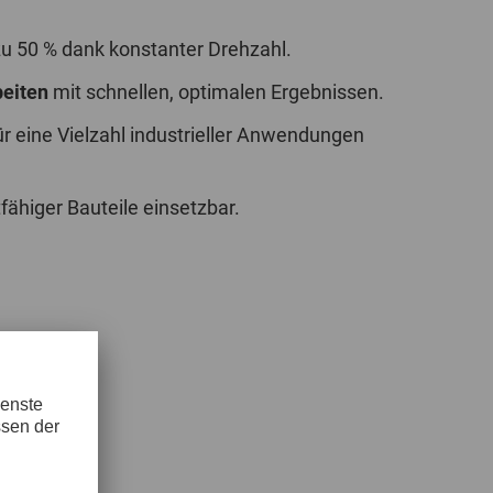
u 50 % dank konstanter Drehzahl.
eiten
mit schnellen, optimalen Ergebnissen.
r eine Vielzahl industrieller Anwendungen
fähiger Bauteile einsetzbar.