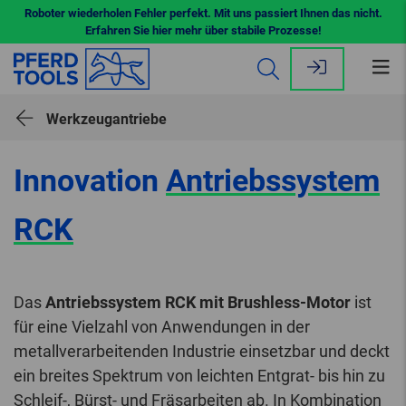
Roboter wiederholen Fehler perfekt. Mit uns passiert Ihnen das nicht.
Erfahren Sie hier mehr über stabile Prozesse!
Me
öff
Werkzeugantriebe
Innovation
Antriebssystem
RCK
Das
Antriebssystem RCK mit Brushless-Motor
ist
für eine Vielzahl von Anwendungen in der
metallverarbeitenden Industrie einsetzbar und deckt
ein breites Spektrum von leichten Entgrat- bis hin zu
Schleif-, Bürst- und Fräsarbeiten ab. In Kombination