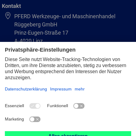
Kontakt
PFERD Werkzeuge- und Maschinenhandel
Rüggeberg GmbH
Prinz-Eugen-Straße 17
A-4020 Linz
Austria/Österreich
+43 (732) 79 64 11-0
info@pferd-rueggeberg.at
Impressum
Datenschutz
AVB