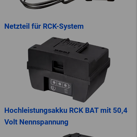
Netzteil für RCK-System
Hochleistungsakku RCK BAT mit 50,4
Volt Nennspannung