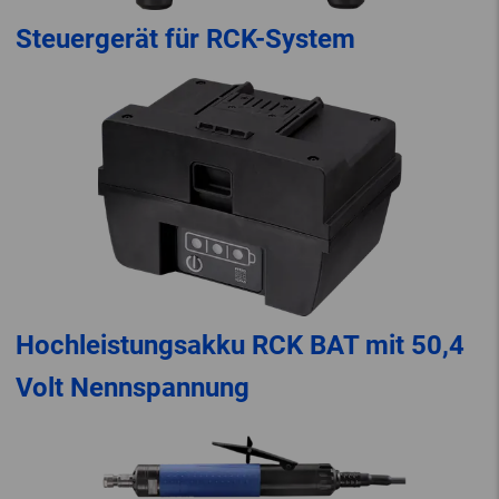
Steuergerät für RCK-System
Hochleistungsakku RCK BAT mit 50,4
Volt Nennspannung