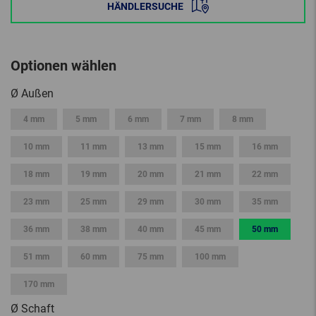
HÄNDLERSUCHE
Optionen wählen
Ø Außen
4 mm
5 mm
6 mm
7 mm
8 mm
10 mm
11 mm
13 mm
15 mm
16 mm
18 mm
19 mm
20 mm
21 mm
22 mm
23 mm
25 mm
29 mm
30 mm
35 mm
36 mm
38 mm
40 mm
45 mm
50 mm
51 mm
60 mm
75 mm
100 mm
170 mm
Ø Schaft