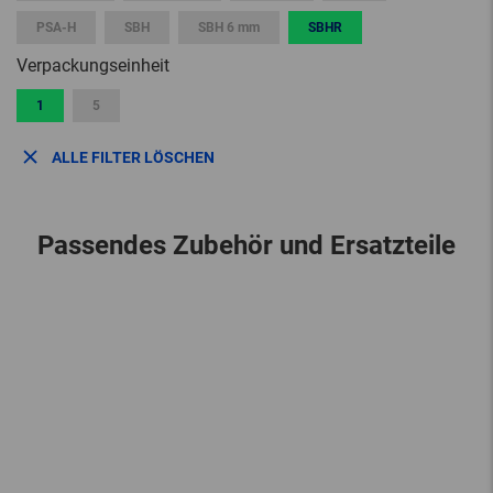
PSA-H
SBH
SBH 6 mm
SBHR
Verpackungseinheit
1
5
ALLE FILTER LÖSCHEN
Passendes Zubehör und Ersatzteile