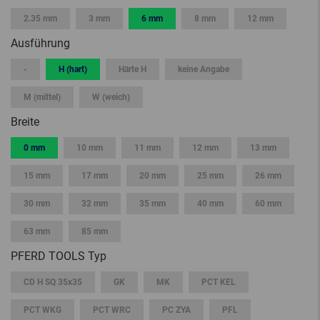
2.35 mm
3 mm
6 mm
8 mm
12 mm
Ausführung
-
H (hart)
Härte H
keine Angabe
M (mittel)
W (weich)
Breite
0 mm
10 mm
11 mm
12 mm
13 mm
15 mm
17 mm
20 mm
25 mm
26 mm
30 mm
32 mm
35 mm
40 mm
60 mm
63 mm
85 mm
PFERD TOOLS Typ
CD H SQ 35x35
GK
MK
PCT KEL
PCT WKG
PCT WRC
PC ZYA
PFL