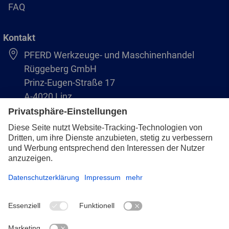
FAQ
Kontakt
PFERD Werkzeuge- und Maschinenhandel
Rüggeberg GmbH
Prinz-Eugen-Straße 17
A-4020 Linz
Austria/Österreich
+43 (732) 79 64 11-0
info@pferd-rueggeberg.at
Impressum
Datenschutz
AVB