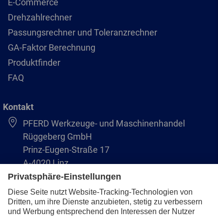
E-Commerce
Drehzahlrechner
Passungsrechner und Toleranzrechner
GA-Faktor Berechnung
Produktfinder
FAQ
Kontakt
PFERD Werkzeuge- und Maschinenhandel
Rüggeberg GmbH
Prinz-Eugen-Straße 17
A-4020 Linz
Austria/Österreich
+43 (732) 79 64 11-0
info@pferd-rueggeberg.at