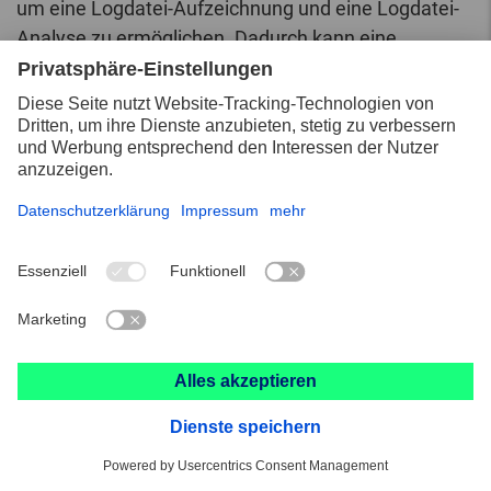
um eine Logdatei-Aufzeichnung und eine Logdatei-
Analyse zu ermöglichen. Dadurch kann eine
statistische Auswertung des Erfolges oder
Misserfolges von Online-Marketing-Kampagnen
durchgeführt werden. Anhand des eingebetteten
Zählpixels kann die August Rüggeberg GmbH & Co.
KG erkennen, ob und wann eine E-Mail von einer
betroffenen Person geöffnet wurde und welche in
der E-Mail befindlichen Links von der betroffenen
Person aufgerufen wurden.
Solche über die in den Newslettern enthaltenen
Zählpixel erhobenen personenbezogenen Daten,
werden von dem für die Verarbeitung
Verantwortlichen gespeichert und ausgewertet, um
den Newsletterversand zu optimieren und den Inhalt
zukünftiger Newsletter noch besser den Interessen
der betroffenen Person anzupassen. Diese