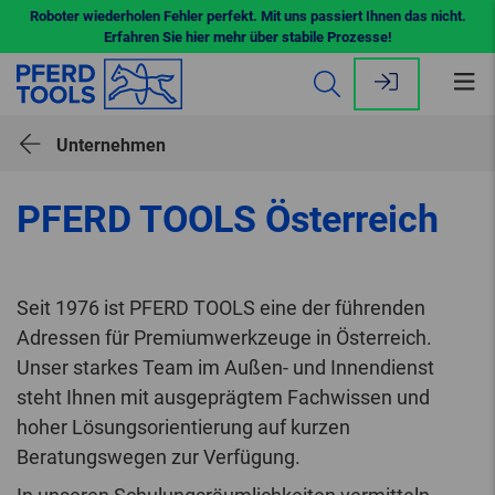
Roboter wiederholen Fehler perfekt. Mit uns passiert Ihnen das nicht.
Erfahren Sie hier mehr über stabile Prozesse!
Me
öff
Unternehmen
PFERD TOOLS Österreich
Seit 1976 ist PFERD TOOLS eine der führenden
Adressen für Premiumwerkzeuge in Österreich.
Unser starkes Team im Außen- und Innendienst
steht Ihnen mit ausgeprägtem Fachwissen und
hoher Lösungsorientierung auf kurzen
Beratungswegen zur Verfügung.