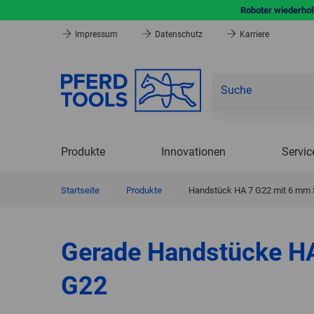
Roboter wiederhole
Impressum
Datenschutz
Karriere
Produkte
Innovationen
Servic
Startseite
|
Produkte
|
Handstück HA 7 G22 mit 6 mm
Gerade Handstücke H
G22