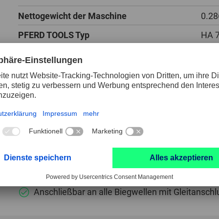
Nettogewicht der Maschine
0.28
PFERD TOOLS Typ
HA 
Spannzangengruppe
6
Ø Außen
30 
Verpackungseinheit
1 St
Gerades Handstück mit deutlich verbesserter Ergo
Anschließbar an alle Biegwellen mit Gleitanschl