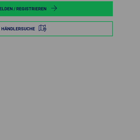
POLAND
LDEN / REGISTRIEREN
SPAIN
HÄNDLERSUCHE
SWEDEN
SWITZERLAND
TURKEY
UNITED
KINGDOM
ASIA/PACIFIC
AFRICA
AUSTRALIA
SOUTH
AFRICA