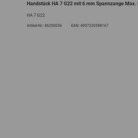
Handstück HA 7 G22 mit 6 mm Spannzange Max.
HA 7 G22
Artikel-Nr.:
86200036
EAN:
4007220388167