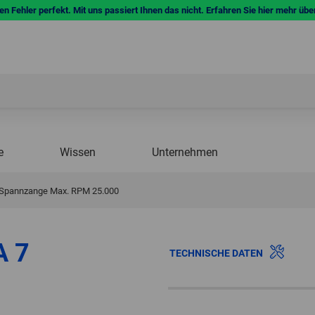
n Fehler perfekt. Mit uns passiert Ihnen das nicht. Erfahren Sie hier mehr übe
e
Wissen
Unternehmen
 Spannzange Max. RPM 25.000
A 7
TECHNISCHE DATEN