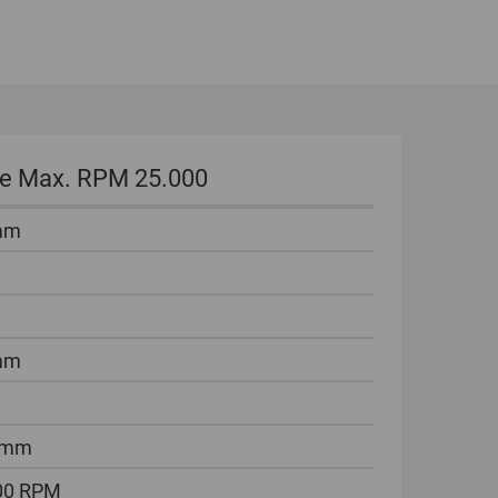
GLOBAL
INTERNATIONAL
-
ENGLISH
e Max. RPM 25.000
INTERNATIONAL
-
mm
ESPAÑOL
mm
 mm
00 RPM