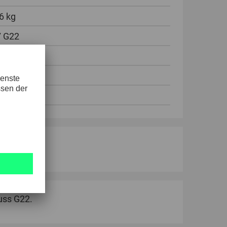
6 kg
7 G22
mm
ück
nomie.
uss G22.