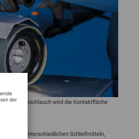
POLAND
SPAIN
SWEDEN
SWITZERLAND
TURKEY
UNITED
KINGDOM
ucks im Gummischlauch wird die Kontaktfläche
ASIA/PACIFIC
AFRICA
AUSTRALIA
SOUTH
AFRICA
ern mit unterschiedlichen Schleifmitteln,