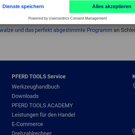
lzen mit passenden Bändern erzielen eine hohe Wirtschaf
flexibel, sodass sie optimal zum Strukturieren, Polieren 
fwalze und das perfekt abgestimmte Programm
an Schle
PFERD TOOLS Service
K
Werkzeughandbuch
Downloads
PFERD TOOLS ACADEMY
Leistungen für den Handel
E-Commerce
Drehzahlrechner