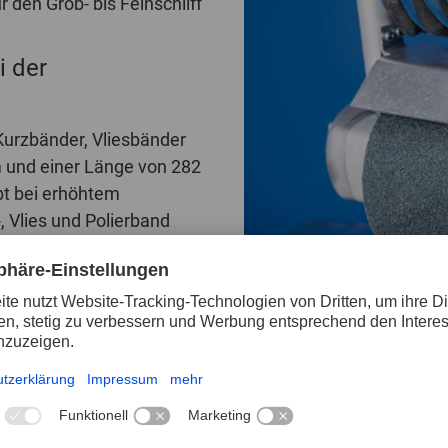
 den Grob- bis Feinschliff
i der
Kurzbänder, Vliesbänder
m und einer Länge von 282
t bei erhöhtem
, Vlies und Polierband
 kann und die
es Gummischlauchs kann
it höherem Druck im
nd der Schliff wird aggressiver. Bei Verringerung des Dr
schiedene Anwendungen
Schleifwalzen abgestimmtes Produktprogramm an Kurzbänd