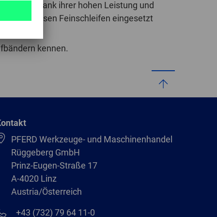
tlichkeit dank ihrer hohen Leistung und
GLOBAL
und stufenweisen Feinschleifen eingesetzt
INTERNATIONAL
-
ifbändern kennen.
ENGLISH
INTERNATIONAL
-
ESPAÑOL
ontakt
PFERD Werkzeuge- und Maschinenhandel
Rüggeberg GmbH
Prinz-Eugen-Straße 17
A-4020 Linz
Austria/Österreich
+43 (732) 79 64 11-0