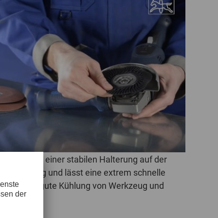
POLAND
SPAIN
SWEDEN
SWITZERLAND
TURKEY
UNITED
KINGDOM
teller und einer stabilen Halterung auf der
andhabung und lässt eine extrem schnelle
ASIA/PACIFIC
AFRICA
ze eine sehr gute Kühlung von Werkzeug und
AUSTRALIA
SOUTH
AFRICA