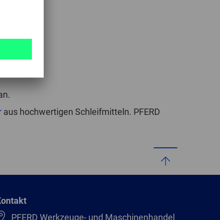
GLOBAL
INTERNATIONAL
-
ENGLISH
INTERNATIONAL
an.
-
ESPAÑOL
r
aus hochwertigen Schleifmitteln. PFERD
ontakt
PFERD Werkzeuge- und Maschinenhandel