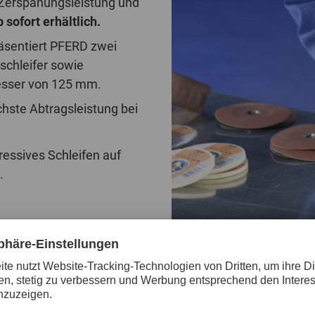
 Zerspanungsleistung und
sofort erhältlich.
äsentiert PFERD zwei
chleifer sowie
esser von 125 mm.
hste Abtragsleistung bei
essives Schleifen auf
.
von PFERD besteht aus einem speziell entwickelten Stütz
ystem verspricht eine sehr einfache und komfortable H
 Der Stützteller ermöglicht dank innovativer Kühlschlit
ugen überzeugt COMBICLICK mit einer: