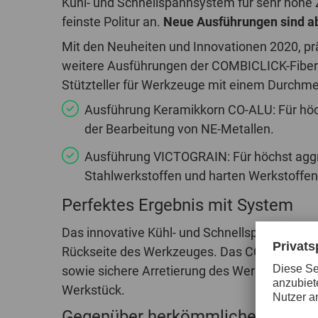
Kühl- und Schnellspannsystem für sehr hohe
feinste Politur an.
Neue Ausführungen sind ab 
Mit den Neuheiten und Innovationen 2020, pr
weitere Ausführungen der COMBICLICK-Fibers
Stützteller für Werkzeuge mit einem Durchm
Ausführung Keramikkorn CO-ALU: Für höc
der Bearbeitung von NE-Metallen.
Ausführung VICTOGRAIN: Für höchst aggr
Stahlwerkstoffen und harten Werkstoffen
Perfektes Ergebnis mit System
Das innovative Kühl- und Schnellspannsystem 
Rückseite des Werkzeuges. Das COMBICLICK-S
sowie sichere Arretierung des Werkzeuges zu.
Werkstück.
Gegenüber herkömmlichen Werkze