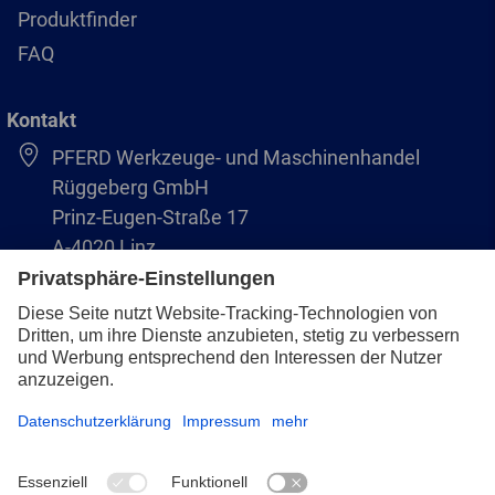
Produktfinder
FAQ
Kontakt
PFERD Werkzeuge- und Maschinenhandel
Rüggeberg GmbH
Prinz-Eugen-Straße 17
A-4020 Linz
Austria/Österreich
+43 (732) 79 64 11-0
info@pferd-rueggeberg.at
Impressum