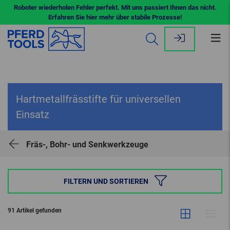
Roboter wiederholen Fehler perfekt. Mit uns passiert Ihnen das nicht.
Erfahren Sie hier mehr über stabile Prozesse!
Me
öff
Hartmetallfrässtifte für universellen
Einsatz
Fräs-, Bohr- und Senkwerkzeuge
FILTERN UND SORTIEREN
91 Artikel gefunden