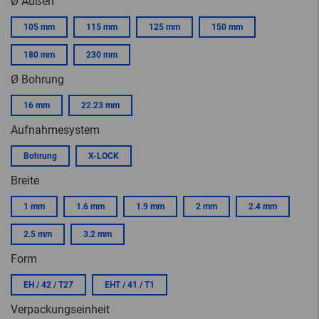
Ø Außen
105 mm
115 mm
125 mm
150 mm
180 mm
230 mm
Ø Bohrung
16 mm
22.23 mm
Aufnahmesystem
Bohrung
X-LOCK
Breite
1 mm
1.6 mm
1.9 mm
2 mm
2.4 mm
2.5 mm
3.2 mm
Form
EH / 42 / T27
EHT / 41 / T1
Verpackungseinheit