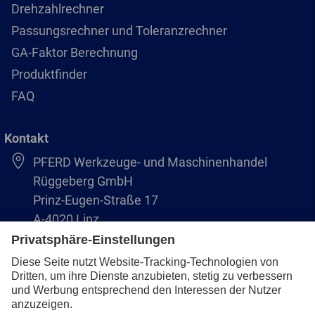
Drehzahlrechner
Passungsrechner und Toleranzrechner
GA-Faktor Berechnung
Produktfinder
FAQ
Kontakt
PFERD Werkzeuge- und Maschinenhandel
Rüggeberg GmbH
Prinz-Eugen-Straße 17
A-4020 Linz
Austria/Österreich
+43 (732) 79 64 11-0
info@pferd-rueggeberg.at